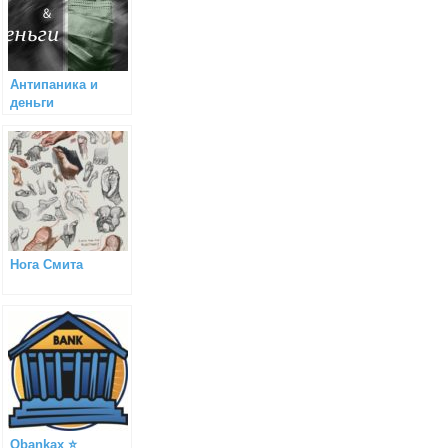
Антипаника и
деньги
Нога Смита
Obankax ⭐️