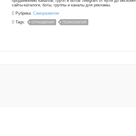
продвижению каналов, групп и ботов Telegram от нуля до бесконе
сайты-каталоги, боты, группы и каналы для рекламы.
Рубрика:
Саморазвитие
Tags:
ОТНОШЕНИЯ
ПСИХОЛОГИЯ