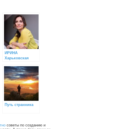
ИРИНА
Харьковская
(Семейный
психолог)
Путь странника
тно
советы по созданию и