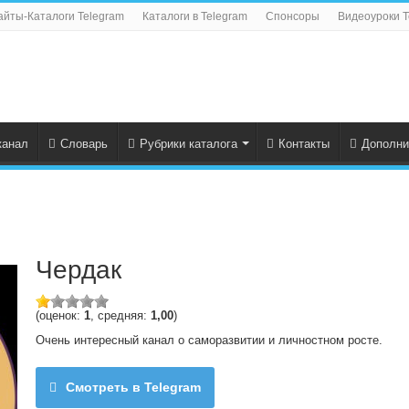
айты-Каталоги Telegram
Каталоги в Telegram
Спонсоры
Видеоуроки T
канал
Словарь
Рубрики каталога
Контакты
Дополни
Чердак
(оценок:
1
, средняя:
1,00
)
Очень интересный канал о саморазвитии и личностном росте.
Смотреть в Telegram