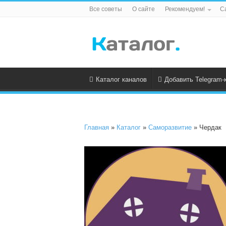
Все советы
О сайте
Рекомендуем!
С
Каталог каналов
Добавить Telegram-
Главная
»
Каталог
»
Саморазвитие
» Чердак