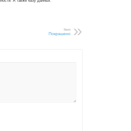
чности. А также базу данных:
Next
Покрашено