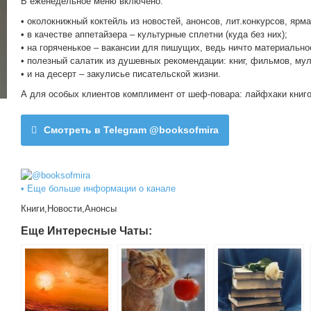
В еженедельное меню включено:
• околокнижный коктейль из новостей, анонсов, лит.конкурсов, ярма
• в качестве аппетайзера – культурные сплетни (куда без них);
• на горяченькое – вакансии для пишущих, ведь ничто материально
• полезный салатик из душевных рекомендации: книг, фильмов, му
• и на десерт – закулисье писательской жизни.
А для особых клиентов комплимент от шеф-повара: лайфхаки кни
Смотреть в Telegram @booksofmira
• Еще больше информации о канале
Книги,Новости,Анонсы
Еще Интересные Чаты: