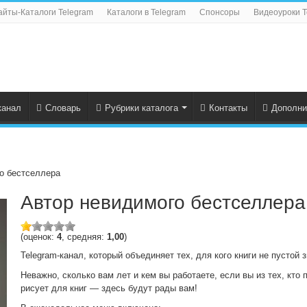
айты-Каталоги Telegram
Каталоги в Telegram
Спонсоры
Видеоуроки T
канал
Словарь
Рубрики каталога
Контакты
Дополни
о бестселлера
Автор невидимого бестселлера
(оценок:
4
, средняя:
1,00
)
Telegram-канал, который объединяет тех, для кого книги не пустой з
Неважно, сколько вам лет и кем вы работаете, если вы из тех, кто п
рисует для книг — здесь будут рады вам!