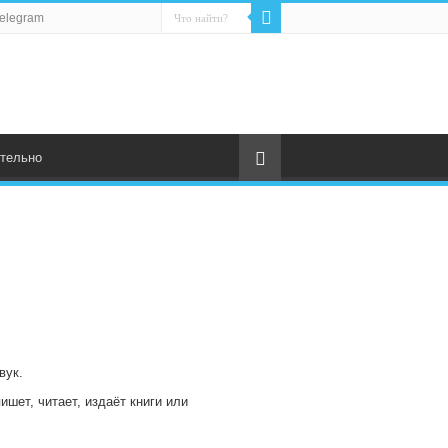
elegram
тельно
вук.
ишет, читает, издаёт книги или