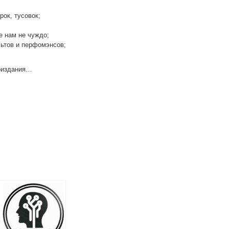
рок, тусовок;
е нам не чуждо;
льтов и перфомэнсов;
гоиздания…