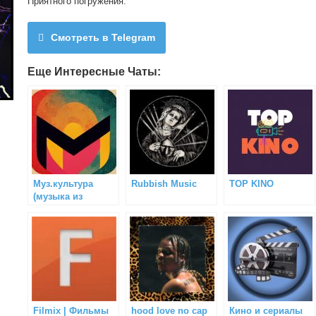
Приятного погружения.
Смотреть в Telegram
Еще Интересные Чаты:
Муз.культура
Rubbish Music
TOP KINO
(музыка из
фильмов,
сериалов, игр)
Filmix | Фильмы
hood love no cap
Кино и сериалы