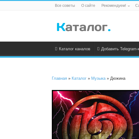
Все советы
О сайте
Рекомендуем!
С
Каталог каналов
Добавить Telegram-
Главная
»
Каталог
»
Музыка
» Дюжина