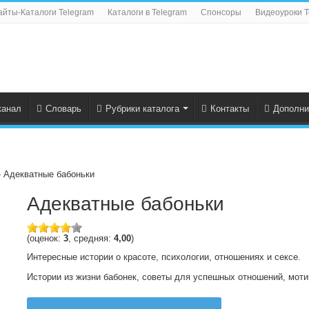
айты-Каталоги Telegram
Каталоги в Telegram
Спонсоры
Видеоуроки T
канал
Словарь
Рубрики каталога
Контакты
Дополни
 Адекватные бабоньки
Адекватные бабоньки
(оценок:
3
, средняя:
4,00
)
Интересные истории о красоте, психологии, отношениях и сексе.
Истории из жизни бабонек, советы для успешных отношений, моти