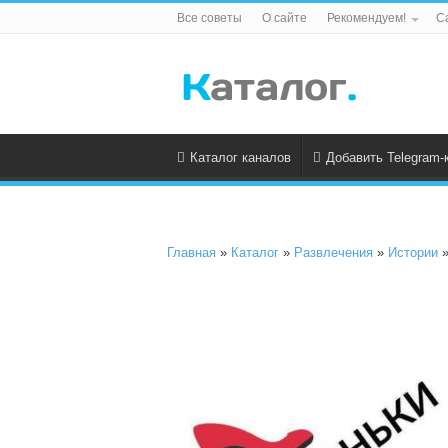
Все советы
О сайте
Рекомендуем!
С
Каталог каналов
Добавить Telegram-
Главная
»
Каталог
»
Развлечения
»
Истории
»