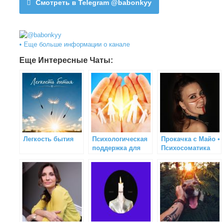
Смотреть в Telegram @babonkyy
• Еще больше информации о канале
Еще Интересные Чаты:
Легкость бытия
Психологическая
Прокачка с Майо •
поддержка для
Психосоматика
взрослых и детей