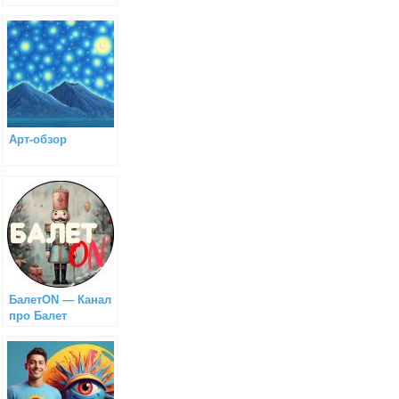
Арт-обзор
БалетON — Канал
про Балет