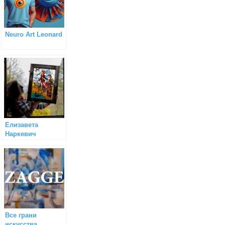
Neuro Art Leonard
Елизавета
Наркевич
(художник)
Все грани
искусства