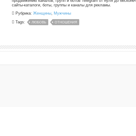
продвижению каналов, групп и ботов Telegram от нуля до бесконе
сайты-каталоги, боты, группы и каналы для рекламы.
Рубрика:
Женщины
,
Мужчины
Tags:
ЛЮБОВЬ
ОТНОШЕНИЯ