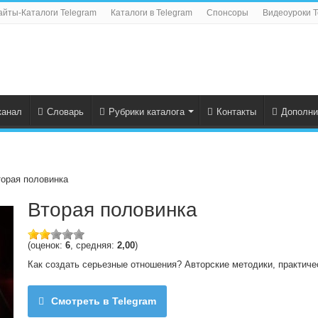
айты-Каталоги Telegram
Каталоги в Telegram
Спонсоры
Видеоуроки T
канал
Словарь
Рубрики каталога
Контакты
Дополни
орая половинка
Вторая половинка
(оценок:
6
, средняя:
2,00
)
Как создать серьезные отношения? Авторские методики, практиче
Смотреть в Telegram