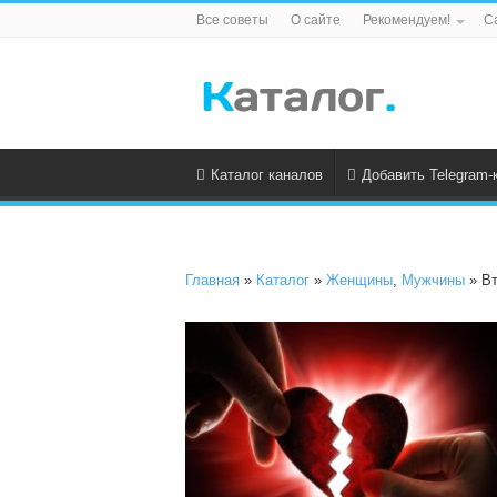
Все советы
О сайте
Рекомендуем!
С
Каталог каналов
Добавить Telegram-
Главная
»
Каталог
»
Женщины
,
Мужчины
» Вт