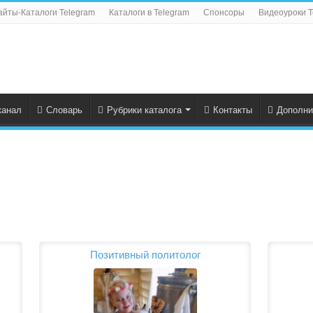
айты-Каталоги Telegram
Каталоги в Telegram
Спонсоры
Видеоуроки T
канал
Словарь
Рубрики каталога
Контакты
Дополни
Позитивный политолог