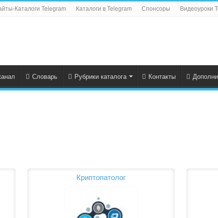
айты-Каталоги Telegram
Каталоги в Telegram
Спонсоры
Видеоуроки T
канал
Словарь
Рубрики каталога
Контакты
Дополни
Криптопатолог