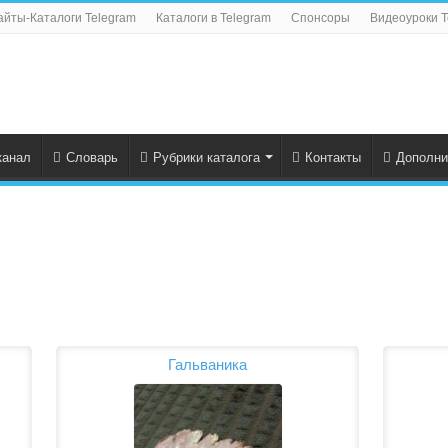
айты-Каталоги Telegram
Каталоги в Telegram
Спонсоры
Видеоуроки T
канал
Словарь
Рубрики каталога
Контакты
Дополни
Гальваника