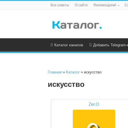
Все советы
О сайте
Рекомендуем!
С
Каталог каналов
Добавить Telegram-
Главная
»
Каталог
» искусство
искусство
Zer.O