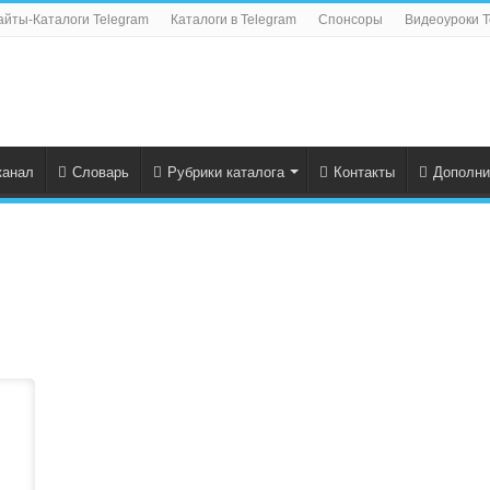
айты-Каталоги Telegram
Каталоги в Telegram
Спонсоры
Видеоуроки T
канал
Словарь
Рубрики каталога
Контакты
Дополни