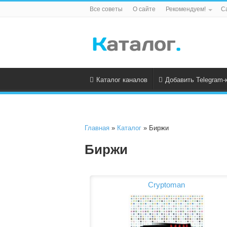
Все советы
О сайте
Рекомендуем!
С
Каталог каналов
Добавить Telegram-
Главная
»
Каталог
» Биржи
Биржи
Cryptoman