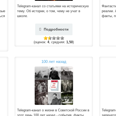
Telegram-канал со статьями на историческую
Фантасти
рые
тему. Об истории, о том, чему не учат в
реалии. 
ься
школе.
факты, п
Подробности
(оценок:
4
, средняя:
1,50
)
100 лет назад
Telegram-канал о жизни в Советской России в
Telegram
этот день 100 лет назад - события, факты,
запечат