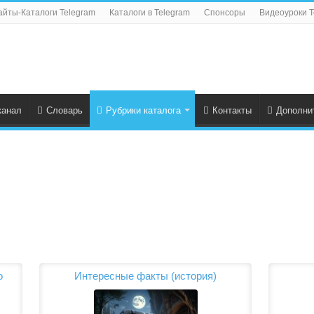
айты-Каталоги Telegram
Каталоги в Telegram
Спонсоры
Видеоуроки T
канал
Словарь
Рубрики каталога
Контакты
Дополни
о
Интересные факты (история)