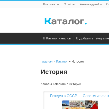
Все советы
О сайте
Рекомендуем!
С
Каталог каналов
Добавить Telegram-
Главная
»
Каталог
» История
История
Каналы Telegram о истории.
Рожден в СССР — Советские фот