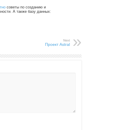
@business_mba
тно
советы по созданию и
чности. А также базу данных:
Next
Проект Astral