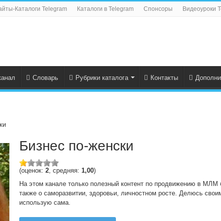
айты-Каталоги Telegram
Каталоги в Telegram
Спонсоры
Видеоуроки T
канал
Словарь
Рубрики каталога
Контакты
Дополни
ки
Бизнес по-женски
(оценок:
2
, средняя:
1,00
)
На этом канале только полезный контент по продвижению в МЛМ б
также о саморазвитии, здоровьи, личностном росте. Делюсь сво
использую сама.