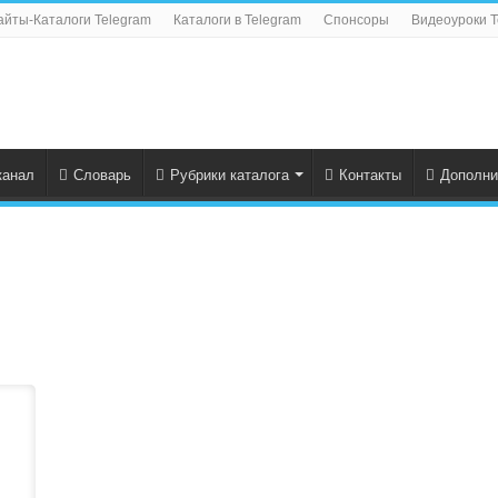
айты-Каталоги Telegram
Каталоги в Telegram
Спонсоры
Видеоуроки T
канал
Словарь
Рубрики каталога
Контакты
Дополни