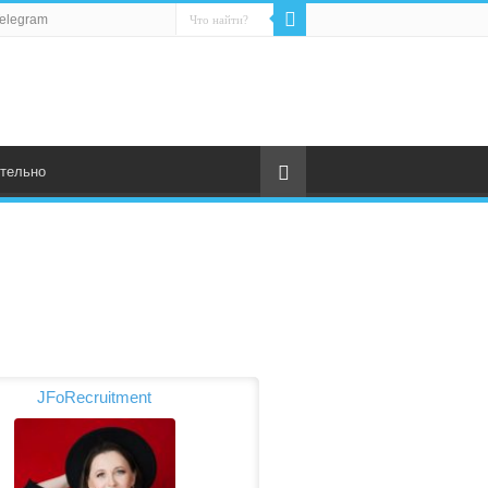
elegram
тельно
JFoRecruitment