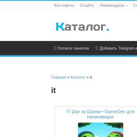
Все советы
О сайте
Рекомендуем!
С
Каталог каналов
Добавить Telegram-
Главная
»
Каталог
» it
it
IT Шаг за Шагом • GameDev для
начинающих