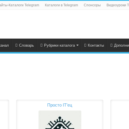
айты-Каталоги Telegram
Каталоги в Telegram
Спонсоры
Видеоуроки T
канал
Словарь
Рубрики каталога
Контакты
Дополни
Просто IT’ец