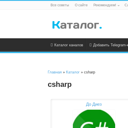
Все советы
О сайте
Рекомендуем!
С
Каталог каналов
Добавить Telegram-
Главная
»
Каталог
» csharp
csharp
До Диез