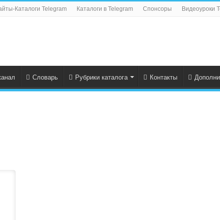
айты-Каталоги Telegram
Каталоги в Telegram
Спонсоры
Видеоуроки T
канал
Словарь
Рубрики каталога
Контакты
Дополни