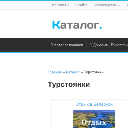
Все советы
О сайте
Рекомендуем!
С
Каталог каналов
Добавить Telegram-
Главная
»
Каталог
» Турстоянки
Турстоянки
Отдых в Беларуси