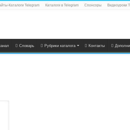
айты-Каталоги Telegram
Каталоги в Telegram
Спонсоры
Видеоуроки T
канал
Словарь
Рубрики каталога
Контакты
Дополни