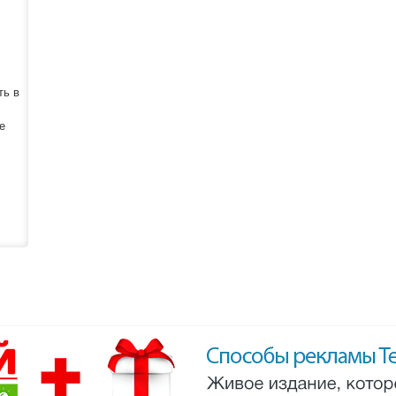
ть в
е