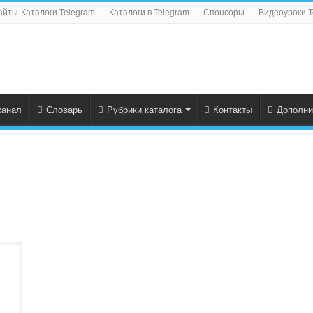
айты-Каталоги Telegram
Каталоги в Telegram
Спонсоры
Видеоуроки T
канал
Словарь
Рубрики каталога
Контакты
Дополни