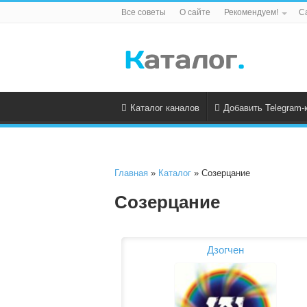
Все советы
О сайте
Рекомендуем!
С
Каталог каналов
Добавить Telegram-
Главная
»
Каталог
» Созерцание
Созерцание
Дзогчен