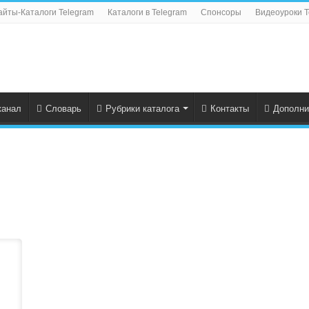
айты-Каталоги Telegram
Каталоги в Telegram
Спонсоры
Видеоуроки T
канал
Словарь
Рубрики каталога
Контакты
Дополни