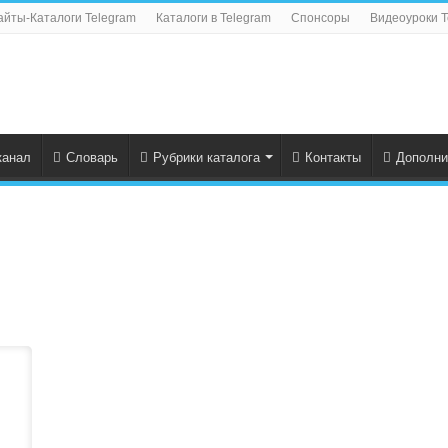
айты-Каталоги Telegram
Каталоги в Telegram
Спонсоры
Видеоуроки T
канал
Словарь
Рубрики каталога
Контакты
Дополни