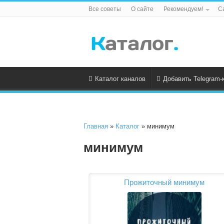
Все советы
О сайте
Рекомендуем!
С
Каталог каналов
Добавить Telegram-
Главная
»
Каталог
» минимум
минимум
Прожиточный минимум