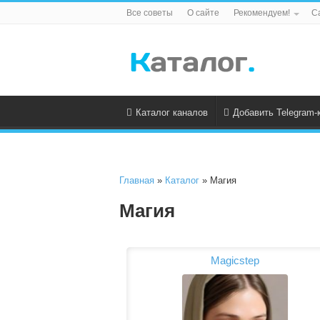
Все советы
О сайте
Рекомендуем!
С
Каталог каналов
Добавить Telegram-
Главная
»
Каталог
» Магия
Магия
Magicstep