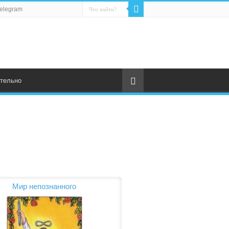
elegram
тельно
Мир непознанного