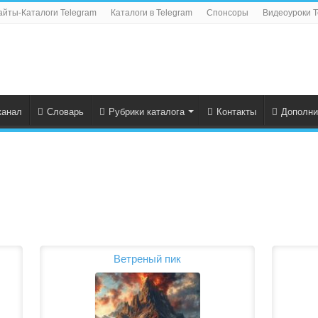
айты-Каталоги Telegram
Каталоги в Telegram
Спонсоры
Видеоуроки T
канал
Словарь
Рубрики каталога
Контакты
Дополни
Ветреный пик