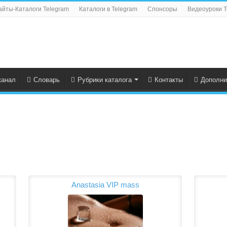
айты-Каталоги Telegram
Каталоги в Telegram
Спонсоры
Видеоуроки T
канал
Словарь
Рубрики каталога
Контакты
Дополни
Anastasia VIP mass