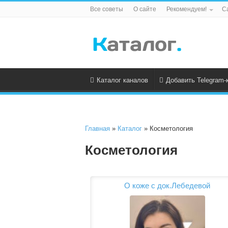
Все советы
О сайте
Рекомендуем!
С
Каталог каналов
Добавить Telegram-
Главная
»
Каталог
» Косметология
Косметология
О коже с док.Лебедевой