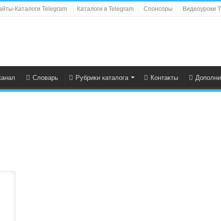
айты-Каталоги Telegram
Каталоги в Telegram
Спонсоры
Видеоуроки T
канал
Словарь
Рубрики каталога
Контакты
Дополни