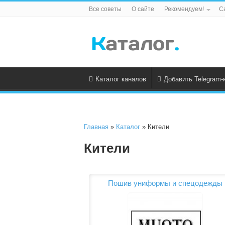
Все советы
О сайте
Рекомендуем!
С
Каталог каналов
Добавить Telegram-
Главная
»
Каталог
» Кители
Кители
Пошив униформы и спецодежды