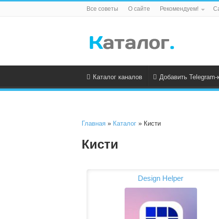
Все советы
О сайте
Рекомендуем!
С
Каталог каналов
Добавить Telegram-
Главная
»
Каталог
» Кисти
Кисти
Design Helper