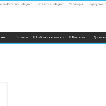
айты-Каталоги Telegram
Каталоги в Telegram
Спонсоры
Видеоуроки T
канал
Словарь
Рубрики каталога
Контакты
Дополни