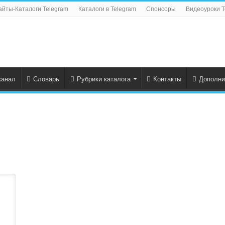
айты-Каталоги Telegram
Каталоги в Telegram
Спонсоры
Видеоуроки T
канал
Словарь
Рубрики каталога
Контакты
Дополни