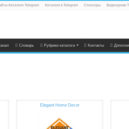
айты-Каталоги Telegram
Каталоги в Telegram
Спонсоры
Видеоуроки T
канал
Словарь
Рубрики каталога
Контакты
Дополни
Elegant Home Decor