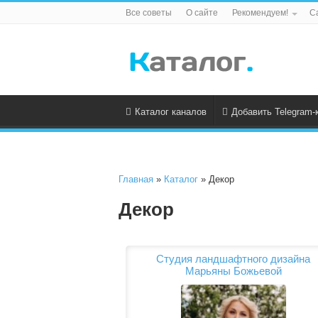
Все советы
О сайте
Рекомендуем!
С
Каталог каналов
Добавить Telegram-
Главная
»
Каталог
» Декор
Декор
Студия ландшафтного дизайна
Марьяны Божьевой