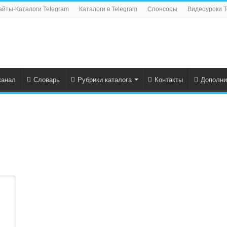
айты-Каталоги Telegram
Каталоги в Telegram
Спонсоры
Видеоуроки T
канал
Словарь
Рубрики каталога
Контакты
Дополни