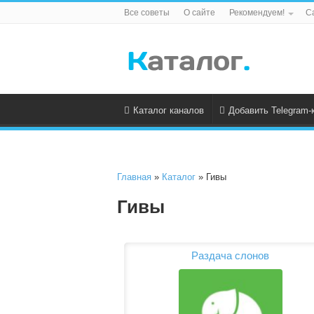
Все советы
О сайте
Рекомендуем!
С
Каталог каналов
Добавить Telegram-
Главная
»
Каталог
» Гивы
Гивы
Раздача слонов