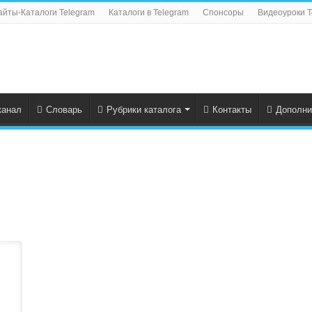
айты-Каталоги Telegram
Каталоги в Telegram
Спонсоры
Видеоуроки T
канал
Словарь
Рубрики каталога
Контакты
Дополни