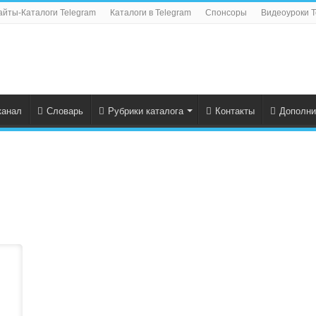
айты-Каталоги Telegram
Каталоги в Telegram
Спонсоры
Видеоуроки T
канал
Словарь
Рубрики каталога
Контакты
Дополни