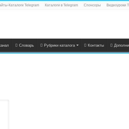
айты-Каталоги Telegram
Каталоги в Telegram
Спонсоры
Видеоуроки T
канал
Словарь
Рубрики каталога
Контакты
Дополни