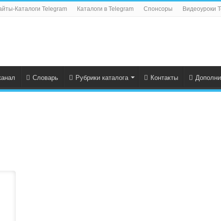
айты-Каталоги Telegram
Каталоги в Telegram
Спонсоры
Видеоуроки T
канал
Словарь
Рубрики каталога
Контакты
Дополни