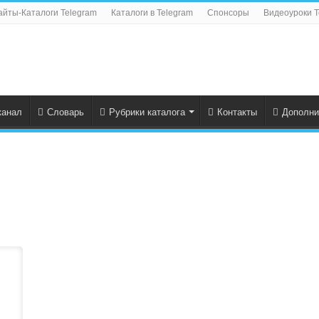
айты-Каталоги Telegram
Каталоги в Telegram
Спонсоры
Видеоуроки T
канал
Словарь
Рубрики каталога
Контакты
Дополни