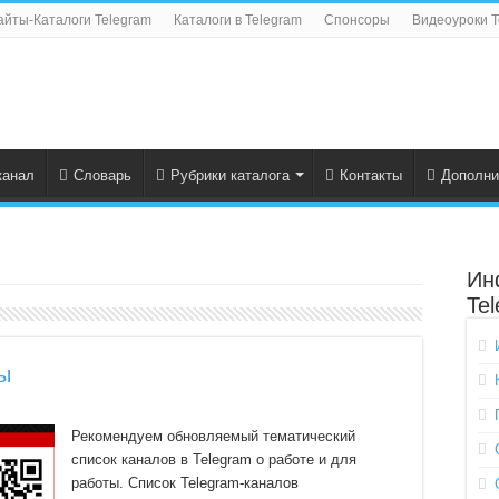
айты-Каталоги Telegram
Каталоги в Telegram
Спонсоры
Видеоуроки T
канал
Словарь
Рубрики каталога
Контакты
Дополни
Ин
Te
ы
Рекомендуем обновляемый тематический
список каналов в Telegram о работе и для
работы. Список Telegram-каналов