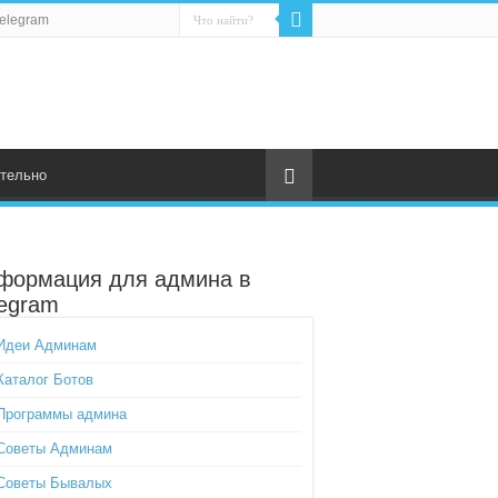
elegram
тельно
формация для админа в
legram
Идеи Админам
Каталог Ботов
Программы админа
Советы Админам
Советы Бывалых