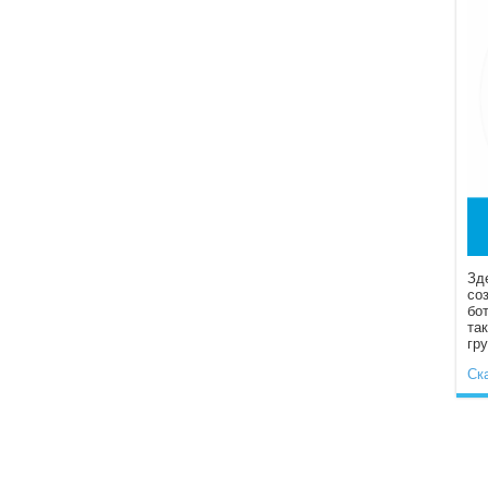
Зд
со
бо
та
гр
Ск