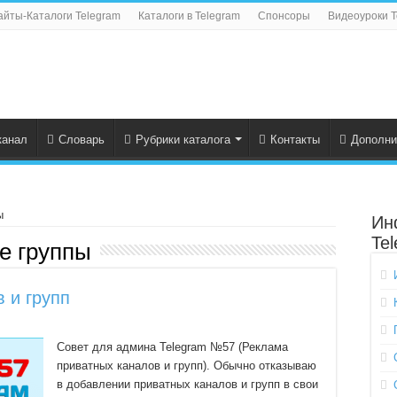
айты-Каталоги Telegram
Каталоги в Telegram
Спонсоры
Видеоуроки T
канал
Словарь
Рубрики каталога
Контакты
Дополни
ы
Ин
Te
е группы
 и групп
Совет для админа Telegram №57 (Реклама
приватных каналов и групп). Обычно отказываю
в добавлении приватных каналов и групп в свои