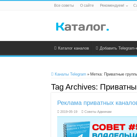
Все советы
О сайте
Рекомендуем!
С
Каталог каналов
Добавить Telegram-
Каналы Telegram
»
Метка:
Приватные групп
Tag Archives:
Приватны
Реклама приватных каналов
2019-05-19
Советы Админам