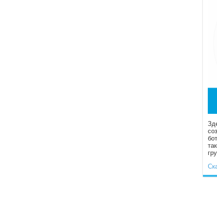
Зд
со
бо
та
гр
Ск