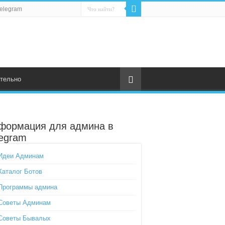
elegram
тельно
формация для админа в
legram
Идеи Админам
Каталог Ботов
Программы админа
Советы Админам
Советы Бывалых