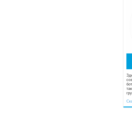
Зд
со
бо
та
гр
Ск