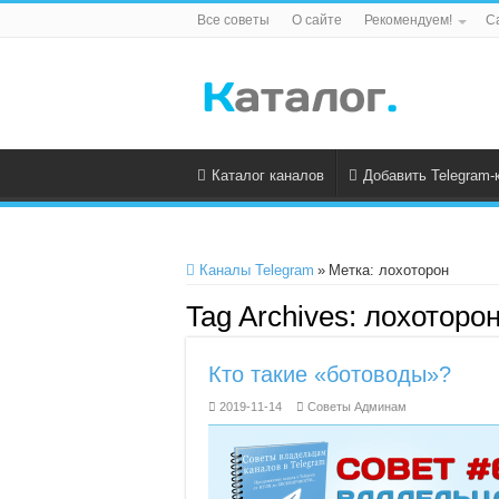
Все советы
О сайте
Рекомендуем!
С
Каталог каналов
Добавить Telegram-
Каналы Telegram
»
Метка:
лохоторон
Tag Archives:
лохоторо
Кто такие «ботоводы»?
2019-11-14
Советы Админам