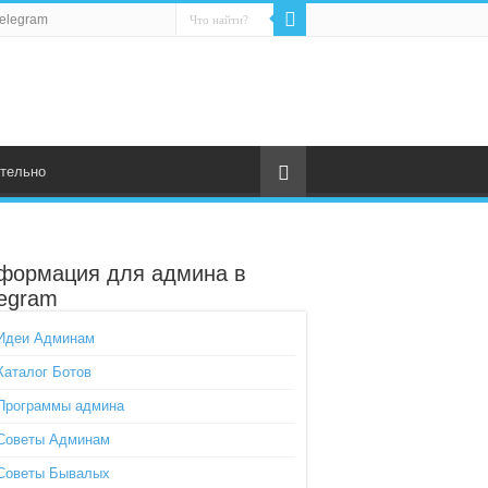
elegram
тельно
формация для админа в
legram
Идеи Админам
Каталог Ботов
Программы админа
Советы Админам
Советы Бывалых