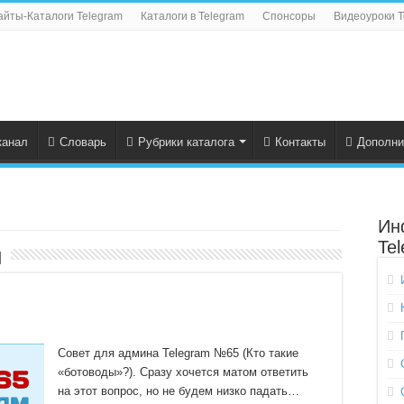
айты-Каталоги Telegram
Каталоги в Telegram
Спонсоры
Видеоуроки T
канал
Словарь
Рубрики каталога
Контакты
Дополни
Ин
Te
н
Совет для админа Telegram №65 (Кто такие
«ботоводы»?). Сразу хочется матом ответить
на этот вопрос, но не будем низко падать…