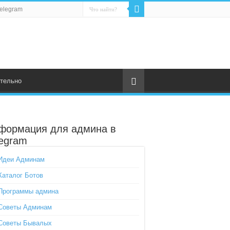
elegram
тельно
формация для админа в
legram
Идеи Админам
Каталог Ботов
Программы админа
Советы Админам
Советы Бывалых