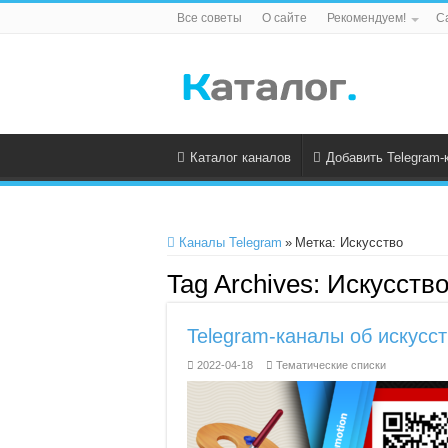
Все советы
О сайте
Рекомендуем!
С
Каталог каналов
Добавить Telegram-
Каналы Telegram
»
Метка:
Искусство
Tag Archives:
Искусств
Telegram-каналы об искусст
2022-04-18
Тематические списки