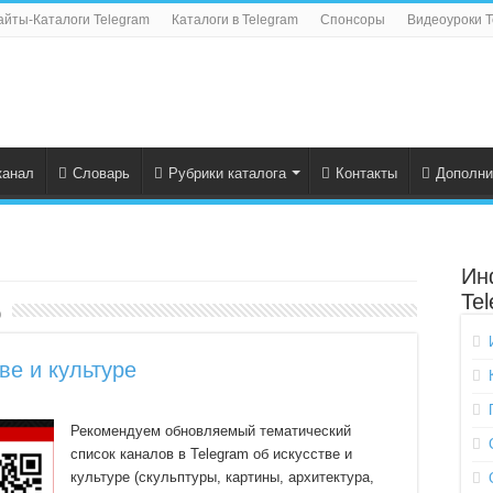
айты-Каталоги Telegram
Каталоги в Telegram
Спонсоры
Видеоуроки T
канал
Словарь
Рубрики каталога
Контакты
Дополни
Ин
Te
о
ве и культуре
Рекомендуем обновляемый тематический
список каналов в Telegram об искусстве и
культуре (скульптуры, картины, архитектура,