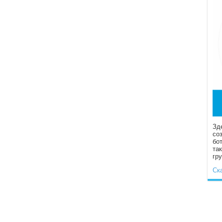
Зд
со
бо
та
гр
Ск