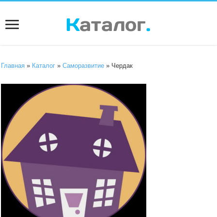
Главная
»
Каталог
»
Саморазвитие
» Чердак